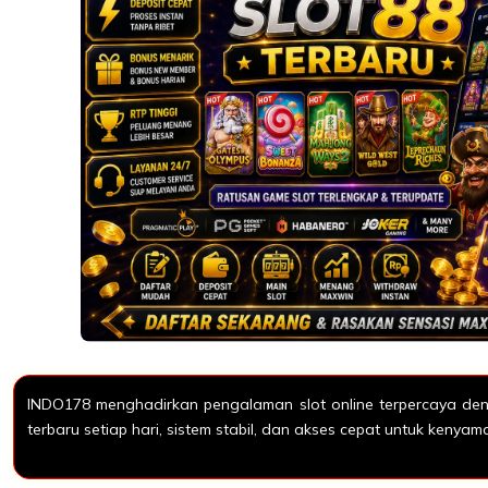
INDO178 menghadirkan pengalaman slot online terpercaya de
terbaru setiap hari, sistem stabil, dan akses cepat untuk kenya