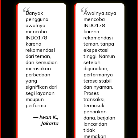
Banyak
Awalnya saya
pengguna
mencoba
awalnya
INDO178
mencoba
karena
INDO178
rekomendasi
karena
teman, tanpa
rekomendasi
ekspektasi
dari teman,
tinggi. Namun
dan kemudian
setelah
merasakan
digunakan,
perbedaan
performanya
yang
terasa stabil
signifikan dari
dan nyaman.
segi layanan
Proses
maupun
transaksi,
performa.
termasuk
penarikan
— Iwan K.,
dana, berjalan
Jakarta
lancar dan
tidak
memakan