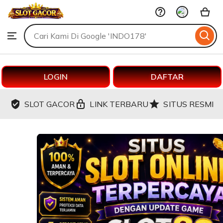
INDO178
Skip
to
Search
Browse
ontent
for
items
or
shops
LOGIN
DAFTAR
SLOT GACOR
LINK TERBARU
SITUS RESMI