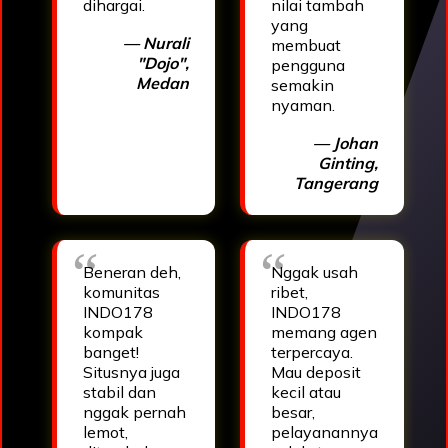
dihargai.
nilai tambah
yang
— Nurali
membuat
"Dojo",
pengguna
Medan
semakin
nyaman.
— Johan
Ginting,
Tangerang
Beneran deh,
Nggak usah
komunitas
ribet,
INDO178
INDO178
kompak
memang agen
banget!
terpercaya.
Situsnya juga
Mau deposit
stabil dan
kecil atau
nggak pernah
besar,
lemot,
pelayanannya